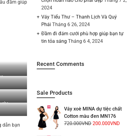
chọn hoàn hảo cho phái đẹp
Tháng 7 2,
mẫu đầm giúp
2024
Váy Tiểu Thư – Thanh Lịch Và Quý
Phái
Tháng 6 26, 2024
Đầm đi đám cưới phù hợp giúp bạn tự
tin tỏa sáng
Tháng 6 4, 2024
Recent Comments
ng
Sale Products
y nhẹ
Váy xoè MINA dự tiệc chất
Cotton màu đen MN176
Giá
Giá
720.000
VND
200.000
VND
g dẫn bạn
gốc
hiện