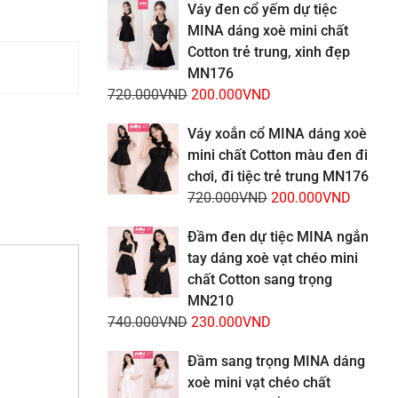
là:
tại
Váy đen cổ yếm dự tiệc
720.000VND.
là:
MINA dáng xoè mini chất
200.00
Cotton trẻ trung, xinh đẹp
MN176
Giá
Giá
720.000
VND
200.000
VND
gốc
hiện
Váy xoắn cổ MINA dáng xoè
là:
tại
mini chất Cotton màu đen đi
720.000VND.
là:
chơi, đi tiệc trẻ trung MN176
200.000VND.
Giá
Giá
720.000
VND
200.000
VND
gốc
hiện
Đầm đen dự tiệc MINA ngắn
là:
tại
tay dáng xoè vạt chéo mini
720.000VND.
là:
chất Cotton sang trọng
200.00
MN210
Giá
Giá
740.000
VND
230.000
VND
gốc
hiện
Đầm sang trọng MINA dáng
là:
tại
xoè mini vạt chéo chất
740.000VND.
là: