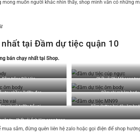
ông mong muốn người khác nhìn thấy, shop mình vẫn có những 
ất
hất tại Đầm dự tiệc quận 10
 bán chạy nhất tại Shop.
Đầm trắng Đũi Hàn
Chất vải Phi Mờ sang trọ
u tay phồng Taffta đen
Đầm phi mờ ôm body
m xoè vải taffta trễ vai
Đầm Cotton hai dây ôm bod
ngắn tay Chất vải Ánh Kim sang trọng
 mua sắm, đừng quên liên hệ zalo hoặc gọi điện để shop hướn