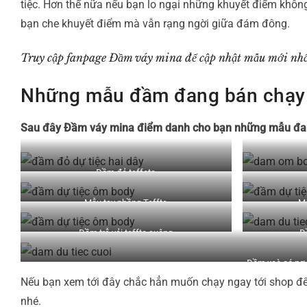
tiệc. Hơn thế nữa nếu bạn lo ngại những khuyết điểm kh
bạn che khuyết điểm mà vẫn rạng ngời giữa đám đông.
Truy cập fanpage Đầm váy mina để cập nhật mẫu mới nh
Những mẫu đầm đang bán chạy n
Sau đây Đầm váy mina điểm danh cho bạn những mẫu đang
Đầm đỏ taffeta
Mẫu tay phồng Taffta
Mẫ
Đầm trễ vải taffta suông
Đầ
Đầm xoè có nơ 
Nếu bạn xem tới đây chắc hẳn muốn chạy ngay tới shop để
nhé.