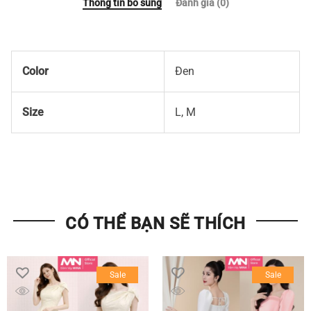
Thông tin bổ sung
Đánh giá (0)
Color
Đen
Size
L, M
CÓ THỂ BẠN SẼ THÍCH
Sale
Sale