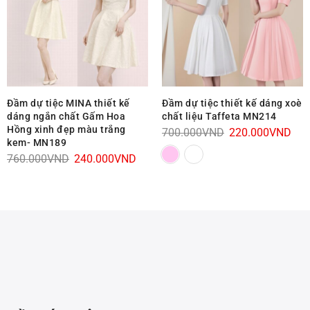
Đầm dự tiệc MINA thiết kế
Đầm dự tiệc thiết kế dáng xoè
dáng ngắn chất Gấm Hoa
chất liệu Taffeta MN214
Hồng xinh đẹp màu trắng
Giá
Giá
700.000
VND
220.000
VND
kem- MN189
gốc
hiệ
Giá
Giá
760.000
VND
240.000
VND
n
là:
tại
gốc
hiện
700.000VND.
là:
là:
tại
220
760.000VND.
là:
.000VND.
240.000VND.