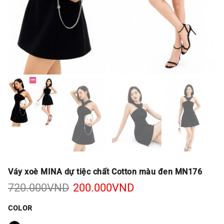
Váy xoè MINA dự tiệc chất Cotton màu đen MN176
Giá
Giá
720.000
VND
200.000
VND
gốc
hiện
là:
tại
COLOR
720.000VND.
là: