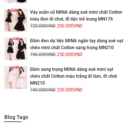
gốc
hiện
là:
tại
Váy xoắn cổ MINA dáng xoè mini chất Cotton
720.000VND.
là:
màu đen đi chơi, đi tiệc trẻ trung MN176
200.000VND.
Giá
Giá
720.000
VND
200.000
VND
gốc
hiện
là:
tại
Đầm đen dự tiệc MINA ngắn tay dáng xoè vạt
720.000VND.
là:
chéo mini chất Cotton sang trọng MN210
200.000VND.
Giá
Giá
740.000
VND
230.000
VND
gốc
hiện
là:
tại
Đầm sang trọng MINA dáng xoè mini vạt
740.000VND.
là:
chéo chất Cotton màu trắng đi làm, đi chơi
230.000VND.
MN210
Giá
Giá
740.000
VND
230.000
VND
gốc
hiện
là:
tại
740.000VND.
là:
Blog Tags
230.000VND.