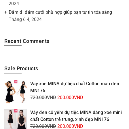
2024
Đầm đi đám cưới phù hợp giúp bạn tự tin tỏa sáng
Tháng 6 4, 2024
Recent Comments
Sale Products
Váy xoè MINA dự tiệc chất Cotton màu đen
MN176
Giá
Giá
720.000
VND
200.000
VND
gốc
hiện
là:
tại
Váy đen cổ yếm dự tiệc MINA dáng xoè mini
720.000VND.
là:
chất Cotton trẻ trung, xinh đẹp MN176
200.000VND.
Giá
Giá
720.000
VND
200.000
VND