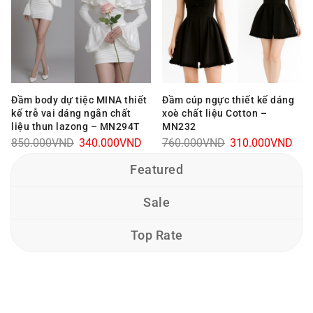
Đầm body dự tiệc MINA thiết
Đầm cúp ngực thiết kế dáng
kế trễ vai dáng ngắn chất
xoè chất liệu Cotton –
liệu thun lazong – MN294T
MN232
Giá
Giá
Giá
Giá
850.000
VND
340.000
VND
760.000
VND
310.000
VND
gốc
hiện
gốc
hiện
Featured
là:
tại
là:
tại
850.000VND.
là:
760.000VND.
là:
Sale
340.000VND.
310
Top Rate