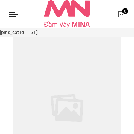
0
[pins_cat id=’151′]