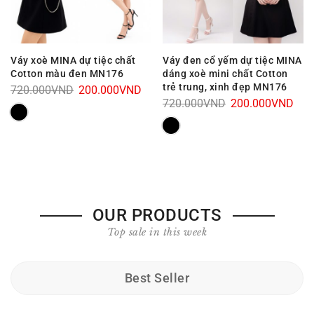
Váy xoè MINA dự tiệc chất
Váy đen cổ yếm dự tiệc MINA
Cotton màu đen MN176
dáng xoè mini chất Cotton
trẻ trung, xinh đẹp MN176
Giá
Giá
720.000
VND
200.000
VND
Giá
Giá
720.000
VND
200.000
VND
gốc
hiện
gốc
hiện
là:
tại
là:
tại
720.000VND.
là:
720.000VND.
là:
200.000VND.
.000VND.
200
OUR PRODUCTS
Top sale in this week
Best Seller