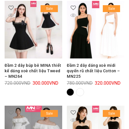
Sale
Sale
Đầm 2 dây búp bê MINA thiết
Đầm 2 dây dáng xoè midi
kế dáng xoè chất liệu Tweed
quyến rũ chất liệu Cotton –
– MN264
MN225
Giá
Giá
Giá
Giá
720.000
VND
300.000
VND
780.000
VND
320.000
VND
gốc
hiện
gốc
hiện
là:
tại
là:
tại
720.000VND.
là:
780.000VND.
là:
Sale
Sale
300.000VND.
320