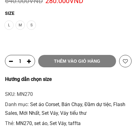
Giá
Giá
640.000
VND
280.000
VND
gốc
hiện
là:
tại
SIZE
640.000VND.
là:
L
M
S
280.000VND.
THÊM VÀO GIỎ HÀNG
Hướng dẫn chọn size
SKU:
MN270
Danh mục:
Set áo Corset
,
Bán Chạy
,
Đầm dự tiệc
,
Flash
Sales
,
Mới Nhất
,
Set Váy
,
Váy tiểu thư
Thẻ:
MN270
,
set áo
,
Set Váy
,
taffta