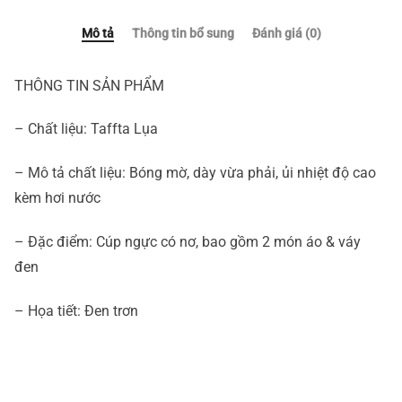
Mô tả
Thông tin bổ sung
Đánh giá (0)
THÔNG TIN SẢN PHẨM
– Chất liệu: Taffta Lụa
– Mô tả chất liệu: Bóng mờ, dày vừa phải, ủi nhiệt độ cao
kèm hơi nước
– Đặc điểm: Cúp ngực có nơ, bao gồm 2 món áo & váy
đen
– Họa tiết: Đen trơn